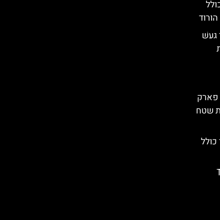
ולל
הורוד
געשׁ
 פארק
ת שטח
כולל
Ta