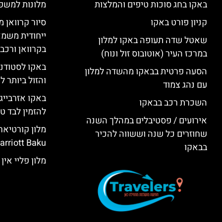
באקו בחג סוכות טיפים והמלצות
מלונות למשפ
קניון פורט באקו
סיור קרוואן מ
ייחודית משמא
שאטל שדה תעופה באקו למלון
בקרוואן ורכב
במרכז העיר (אוטובוס זול ונוח)
באקו לסטודנ
הסעה פרטית בבאקו מהשדה למלון
והזול ביותר 
עם נהג צמוד
באקו אזרבייג
השכרת רכב בבאקו
להזמין לבד טי
אירועים / פסטיבלים במהלך השנה
שחוזרים כל שנה וששווה להכיר
rriott Baku)
בבאקו
מלון פליי אין באקו (KU