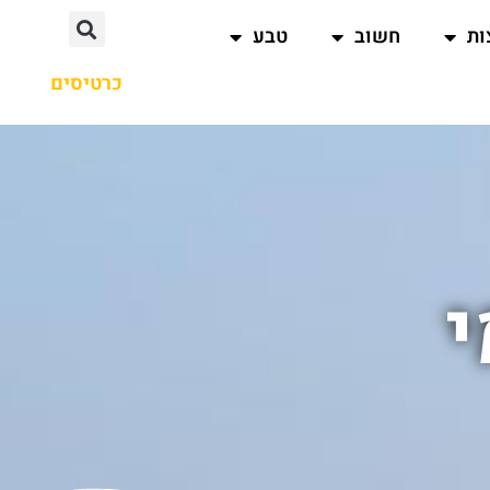
ות
חשוב
טבע
כרטיסים
י