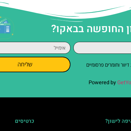
ן החופשה בבאקו?
שליחה
וור וחומרים פרסומיים
Powered by
GetYo
פה לישון?
כרטיסים