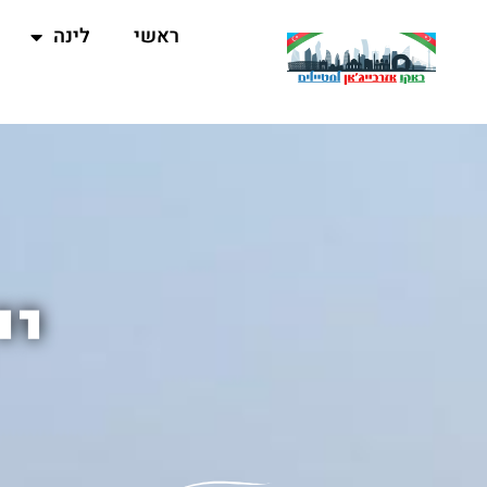
ראשי
לינה
יי