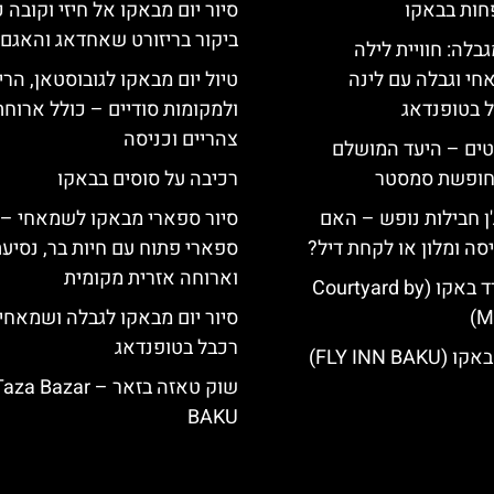
חות בבאקו
סיור יום מבאקו אל חיזי וקובה כ
ביקור בריזורט שאחדאג והאגם 
גבלה: חוויית לילה
חי וגבלה עם לינה
טיול יום מבאקו לגובוסטאן, הרי 
ל בטופנדאג
ולמקומות סודיים – כולל ארוחת
צהריים וכניסה
טים – היעד המושלם
לחופשת סמסטר
רכיבה על סוסים בבאקו
'ן חבילות נופש – האם
סיור ספארי מבאקו לשמאחי –
סה ומלון או לקחת דיל?
ספארי פתוח עם חיות בר, נסיע
וארוחה אזרית מקומית
מלון קורטיארד באקו (Courtyard by
Ma
סיור יום מבאקו לגבלה ושמאחי 
רכבל בטופנדאג
FLY INN BA)
שוק טאזה בזאר – za Bazar
BAKU