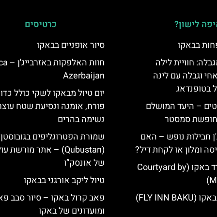
פה לישון?
כרטיסים
חות בבאקו
סיור אופניים בבאקו
גבלה: חוויית לילה
חוות האלפק
חי וגבלה עם לינה
Azerbaijan
ל בטופנדאג
יום טיול מבאקו לשקי כולל כדו
טים – היעד המושלם
פורח, אומגה ונסיעת שטח עוצר
לחופשת סמסטר
נשימה בהרים
'ן חבילות נופש – האם
שמורת הפטרוגליפים בגובוסטן
סה ומלון או לקחת דיל?
(Qubustan) – אתר מורשת ע
של אונסק”ו
מלון קורטיארד באקו (Courtyard by
Ma
טיול ליקב אורגני בבאקו
FLY INN BA)
פאב קרול באקו – סיור סבב פא
ומועדונים של באקו