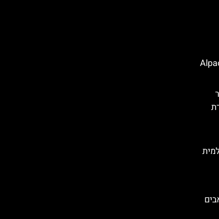
ות באזרבייג'ן – Alpaca
ר
ת
ולמית
בים