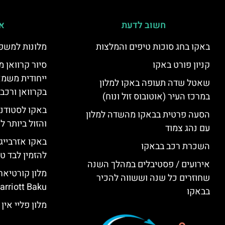
חשוב לדעת
אי
באקו בחג סוכות טיפים והמלצות
מלונות למשפ
קניון פורט באקו
סיור קרוואן מ
ייחודית משמא
שאטל שדה תעופה באקו למלון
בקרוואן ורכב
במרכז העיר (אוטובוס זול ונוח)
באקו לסטודנ
הסעה פרטית בבאקו מהשדה למלון
והזול ביותר 
עם נהג צמוד
באקו אזרבייג
השכרת רכב בבאקו
להזמין לבד טי
אירועים / פסטיבלים במהלך השנה
שחוזרים כל שנה וששווה להכיר
rriott Baku)
בבאקו
מלון פליי אין באקו (KU