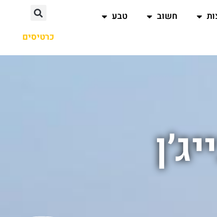
ות
חשוב
טבע
כרטיסים
ג׳ן