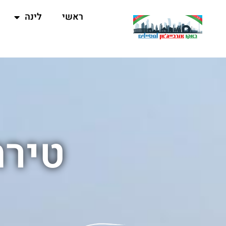
ראשי
לינה
טירת