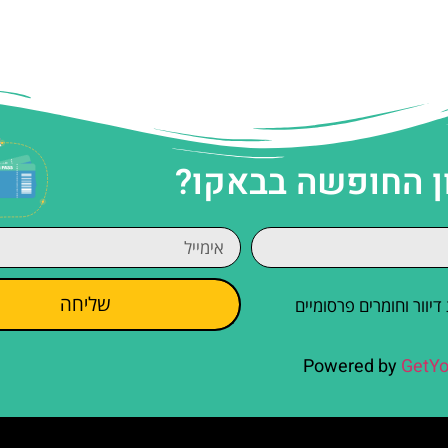
ן החופשה בבאקו?
שליחה
וור וחומרים פרסומיים
Powered by
GetYo