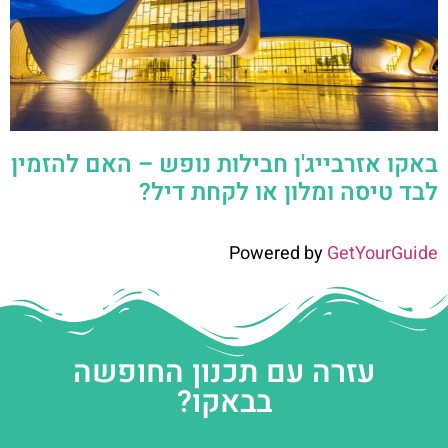
באקו אזרבייג'ן חבילות נופש – האם להזמין
לבד טיסה ומלון או לקחת דיל?
Powered by
GetYourGuide
עזרה עם תכנון החופשה
בבאקו?