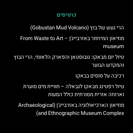
כרטיסים
הרי געש של בוץ (Gobustan Mud Volcano)
מוזיאון המיחזור באזרבייג'ן – From Waste to Art
museum
טיול יום מבאקו: גובוסטאן והפארק הלאומי, הרי הבוץ
והמקדש הבוער
רכיבה על סוסים בבאקו
טיול רפטינג מבאקו לגבאלה – חוויית מים סוערת
וארוחה אזרית מסורתית כולל הסעות
מוזיאון הארכיאולוגיה באזרבייג'ן (Archaeological
and Ethnographic Museum Complex)