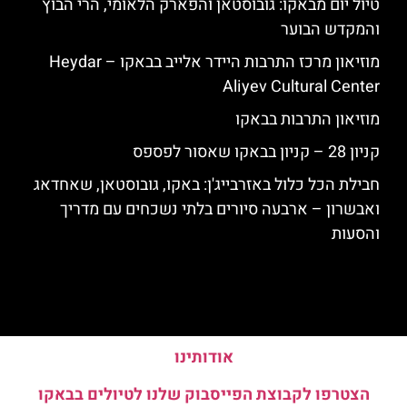
טיול יום מבאקו: גובוסטאן והפארק הלאומי, הרי הבוץ
והמקדש הבוער
מוזיאון מרכז התרבות היידר אלייב בבאקו – Heydar
Aliyev Cultural Center
מוזיאון התרבות בבאקו
קניון 28 – קניון בבאקו שאסור לפספס
חבילת הכל כלול באזרבייג'ן: באקו, גובוסטאן, שאחדאג
ואבשרון – ארבעה סיורים בלתי נשכחים עם מדריך
והסעות
אודותינו
הצטרפו לקבוצת הפייסבוק שלנו לטיולים בבאקו