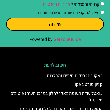
קראתי והסכמתי ל
מדיניות הפרטיות
מאשר/ת קבלת דיוור וחומרים פרסומיים
שליחה
Powered by
GetYourGuide
חשוב לדעת
באקו בחג סוכות טיפים והמלצות
קניון פורט באקו
שאטל שדה תעופה באקו למלון במרכז העיר (אוטובוס
זול ונוח)
הסעה פרטית בבאקו מהשדה למלון עם נהג צמוד