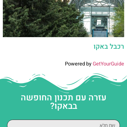
רכבל באקו
Powered by
GetYourGuide
עזרה עם תכנון החופשה
בבאקו?