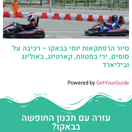
סיור הרפתקאות יומי בבאקו – רכיבה על
סוסים, ירי במטווח, קארטינג, באולינג
וביליארד
Powered by
GetYourGuide
עזרה עם תכנון החופשה
בבאקו?