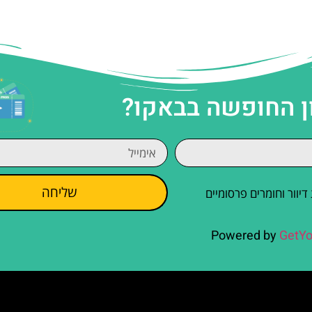
ן החופשה בבאקו?
שליחה
וור וחומרים פרסומיים
Powered by
GetYo