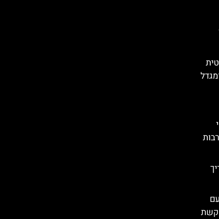
טית
מגדל
רבות
יך
בהר חיזי (Khizi) עם
הקשת