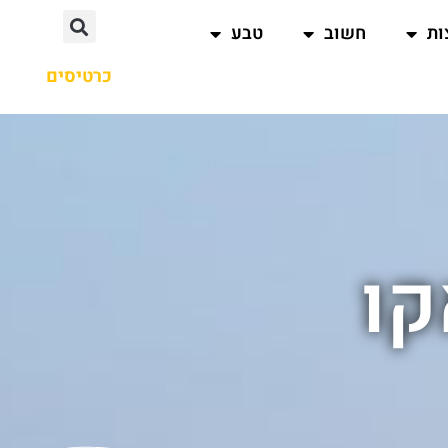
ות
חשוב
טבע
כרטיסים
קו