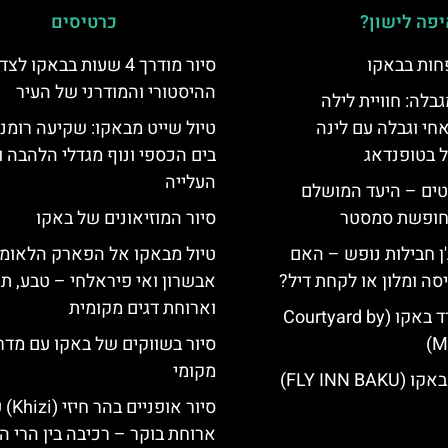
פה לישון?
כרטיסים
חות בבאקו
סיור מודרך 4 שעות בבאקו לצד
ההיסטורי והמודרני של העיר
גבלה: חוויית לילה
חי וגבלה עם לינה
טיול שייט מבאקו: שקיעה רומנ
ל בטופנדאג
בים הכספי ונוף מגדלי הלהבה ו
העלייה
טים – היעד המושלם
לחופשת סמסטר
סיור המוזיאונים של באקו
'ן חבילות נופש – האם
טיול מבאקו אל הפארק הלאומי
סה ומלון או לקחת דיל?
אבשרון ואי פיראלחי – טבע, ת
וארוחת דגים מקומית
מלון קורטיארד באקו (Courtyard by
Ma
סיור בשווקים של באקו עם מדר
מקומי
FLY INN BA)
סיור אופניים 
ארוחת בוקר – רכיבה בין הרי 