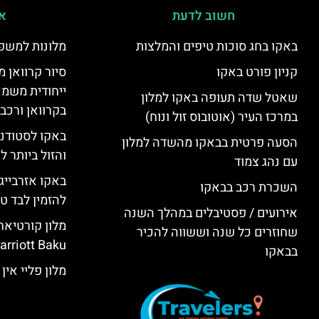
חשוב לדעת
אי
באקו בחג סוכות טיפים והמלצות
מלונות למשפ
קניון פורט באקו
סיור קרוואן מ
ייחודית משמא
שאטל שדה תעופה באקו למלון
בקרוואן ורכב
במרכז העיר (אוטובוס זול ונוח)
באקו לסטודנ
הסעה פרטית בבאקו מהשדה למלון
והזול ביותר 
עם נהג צמוד
באקו אזרבייג
השכרת רכב בבאקו
להזמין לבד טי
אירועים / פסטיבלים במהלך השנה
שחוזרים כל שנה וששווה להכיר
rriott Baku)
בבאקו
מלון פליי אין באקו (KU