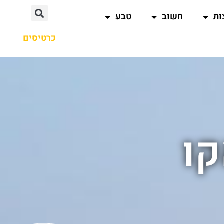
ות
חשוב
טבע
כרטיסים
קו