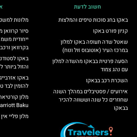
חשוב לדעת
אי
באקו בחג סוכות טיפים והמלצות
מלונות למשפ
קניון פורט באקו
סיור קרוואן מ
ייחודית משמא
שאטל שדה תעופה באקו למלון
בקרוואן ורכב
במרכז העיר (אוטובוס זול ונוח)
באקו לסטודנ
הסעה פרטית בבאקו מהשדה למלון
והזול ביותר 
עם נהג צמוד
באקו אזרבייג
השכרת רכב בבאקו
להזמין לבד טי
אירועים / פסטיבלים במהלך השנה
שחוזרים כל שנה וששווה להכיר
rriott Baku)
בבאקו
מלון פליי אין באקו (KU