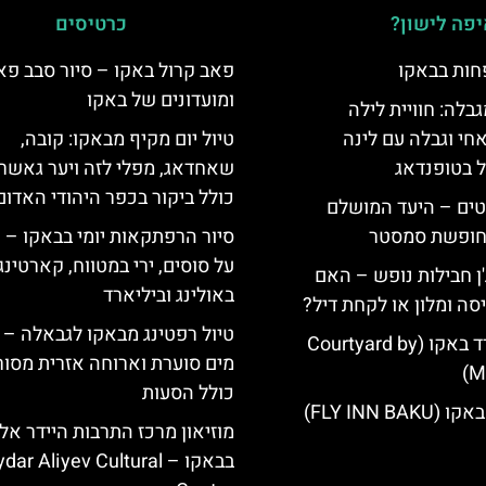
פה לישון?
כרטיסים
חות בבאקו
פאב קרול באקו – סיור סבב פא
ומועדונים של באקו
גבלה: חוויית לילה
חי וגבלה עם לינה
טיול יום מקיף מבאקו: קובה,
ל בטופנדאג
שאחדאג, מפלי לזה ויער גאשר
כולל ביקור בכפר היהודי האדום
טים – היעד המושלם
לחופשת סמסטר
סיור הרפתקאות יומי בבאקו – 
על סוסים, ירי במטווח, קארטינג,
'ן חבילות נופש – האם
באולינג וביליארד
סה ומלון או לקחת דיל?
טיול רפטינג מבאקו לגבאלה – ח
מלון קורטיארד באקו (Courtyard by
מים סוערת וארוחה אזרית מסור
Ma
כולל הסעות
FLY INN BA)
מוזיאון מרכז התרבות היידר אלי
בבאקו – ar Aliyev Cultural