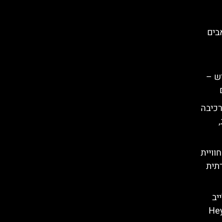
בים
ש –
רכיבה
וויית
תית
יב
Heyd