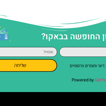
ן החופשה בבאקו?
שליחה
וור וחומרים פרסומיים
Powered by
GetYo