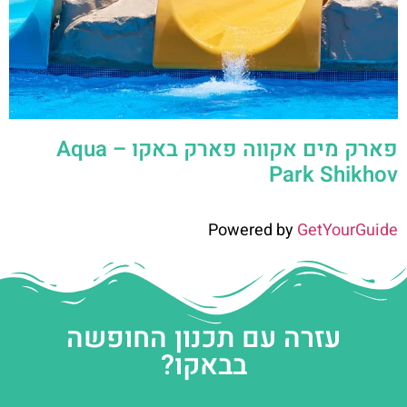
פארק מים אקווה פארק באקו – Aqua
Park Shikhov
Powered by
GetYourGuide
עזרה עם תכנון החופשה
בבאקו?