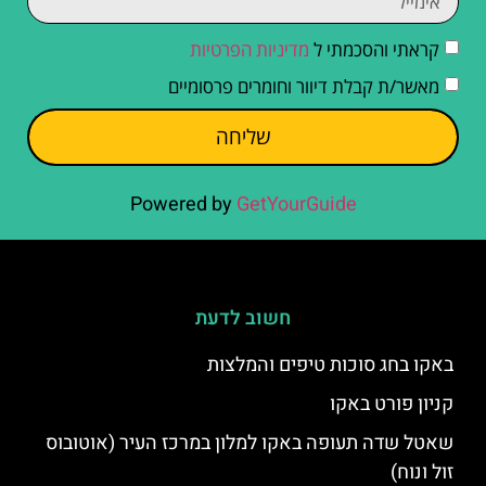
קראתי והסכמתי ל
מדיניות הפרטיות
מאשר/ת קבלת דיוור וחומרים פרסומיים
שליחה
Powered by
GetYourGuide
חשוב לדעת
באקו בחג סוכות טיפים והמלצות
קניון פורט באקו
שאטל שדה תעופה באקו למלון במרכז העיר (אוטובוס
זול ונוח)