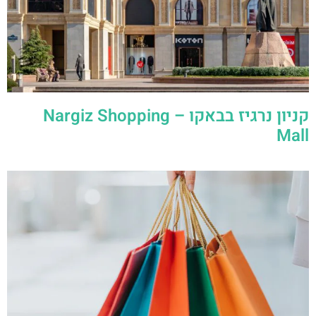
קניון נרגיז בבאקו – ‪Nargiz Shopping
Mall‬