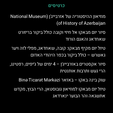
כרטיסים
מוזיאון ההיסטוריה של אזרבייג'ן (National Museum
of History of Azerbaijan)
סיור יום מבאקו אל חיזי וקובה כולל ביקור בריזורט
שאחדאג והאגם הורוד
טיול יום מקיף מבאקו: קובה, שאחדאג, מפלי לזה ויער
גאשרש – כולל ביקור בכפר היהודי האדום
סיור אקסטרים באזרבייג׳ן – 4 ימים של ג׳יפים, רפטינג,
הרי געש ותרבות אותנטית
שוק בינה באקו – באזאר Binə Ticarət Mərkəzi
טיול יום מבאקו למוזיאון גובוסטאן, הרי הבוץ, מקדש
אתשגאה והר הבוער ינארדאג