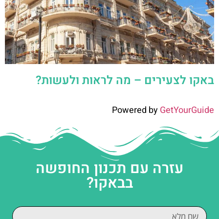
באקו לצעירים – מה לראות ולעשות?
Powered by
GetYourGuide
עזרה עם תכנון החופשה
בבאקו?