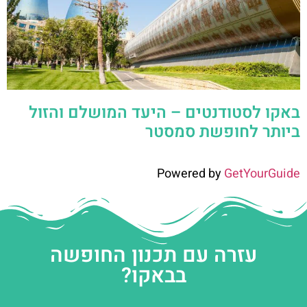
באקו לסטודנטים – היעד המושלם והזול
ביותר לחופשת סמסטר
Powered by
GetYourGuide
עזרה עם תכנון החופשה
בבאקו?