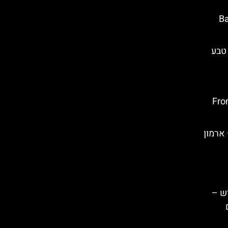
Baku W
 טבע
מיחזור באזרבייג'ן – From
 אל שקי (Sheki) – ארמון
ש –