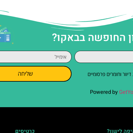
ן החופשה בבאקו?
שליחה
וור וחומרים פרסומיים
Powered by
GetYo
פה לישון?
כרטיסים