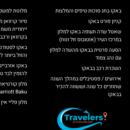
באקו בחג סוכות טיפים והמלצות
מלונות למשפ
קניון פורט באקו
סיור קרוואן מ
ייחודית משמא
שאטל שדה תעופה באקו למלון
בקרוואן ורכב
במרכז העיר (אוטובוס זול ונוח)
באקו לסטודנ
הסעה פרטית בבאקו מהשדה למלון
והזול ביותר 
עם נהג צמוד
באקו אזרבייג
השכרת רכב בבאקו
להזמין לבד טי
אירועים / פסטיבלים במהלך השנה
שחוזרים כל שנה וששווה להכיר
rriott Baku)
בבאקו
מלון פליי אין באקו (KU