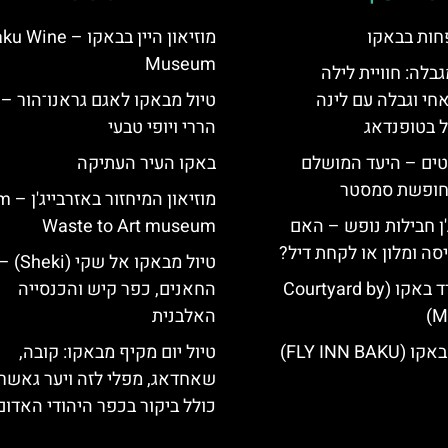
חות בבאקו
מוזיאון היין בבאקו – ine
Museum
גבלה: חוויית לילה
חי וגבלה עם לינה
טיול מבאקו לאגם גראנו־הור –
ל בטופנדאג
הררי ויופי טבעי
טים – היעד המושלם
באקו העיר העתיקה
לחופשת סמסטר
מוזיאון ה
'ן חבילות נופש – האם
Waste to Art museum
סה ומלון או לקחת דיל?
טיול מבאקו
מלון קורטיארד באקו (Courtyard by
החאנים, כפר קיש והכנסייה
Ma
האלבנית
FLY INN BA)
טיול יום מקיף מבאקו: קובה,
שאחדאג, מפלי לזה ויער גאשר
כולל ביקור בכפר היהודי האדום