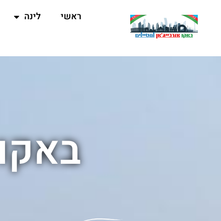
ראשי
לינה
באקו 