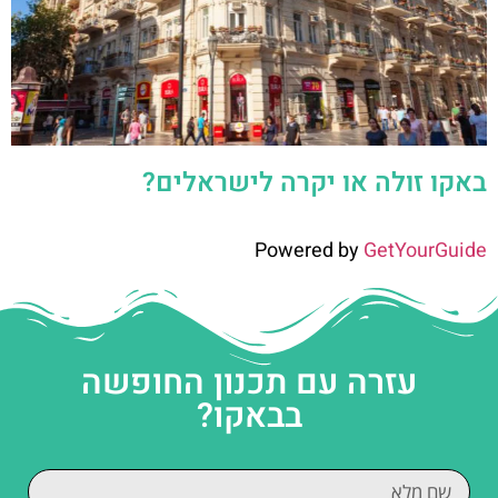
באקו זולה או יקרה לישראלים?
Powered by
GetYourGuide
עזרה עם תכנון החופשה
בבאקו?