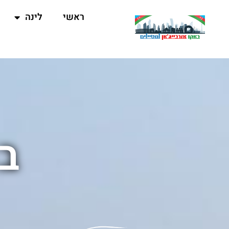
ראשי
לינה
ב