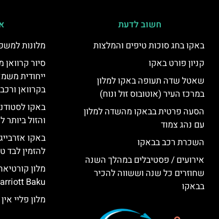
חשוב לדעת
אי
באקו בחג סוכות טיפים והמלצות
מלונות למשפ
קניון פורט באקו
סיור קרוואן מ
ייחודית משמא
שאטל שדה תעופה באקו למלון
בקרוואן ורכב
במרכז העיר (אוטובוס זול ונוח)
באקו לסטודנ
הסעה פרטית בבאקו מהשדה למלון
והזול ביותר 
עם נהג צמוד
באקו אזרבייג
השכרת רכב בבאקו
להזמין לבד טי
אירועים / פסטיבלים במהלך השנה
שחוזרים כל שנה וששווה להכיר
rriott Baku)
בבאקו
מלון פליי אין באקו (KU