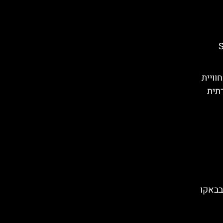
Su
וויית
תית
בבאקו