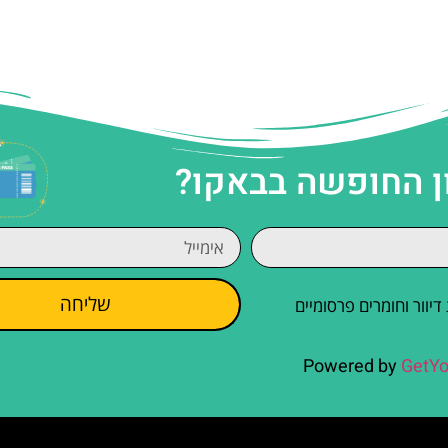
ן החופשה בבאקו?
שליחה
וור וחומרים פרסומיים
Powered by
GetYo