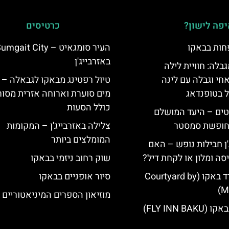
פה לישון?
כרטיסים
חות בבאקו
העיר סומגאיט – mgait City
באזרבייג'ן
גבלה: חוויית לילה
חי וגבלה עם לינה
טיול רפטינג מבאקו לגבאלה – ח
ל בטופנדאג
מים סוערת וארוחה אזרית מסור
כולל הסעות
טים – היעד המושלם
לחופשת סמסטר
צלילה באזרבייג'ן – המקומות
המומלצים ביותר
'ן חבילות נופש – האם
סה ומלון או לקחת דיל?
שוק רחוב ניזמי בבאקו
מלון קורטיארד באקו (Courtyard by
סיור אופניים בבאקו
Ma
מוזיאון הספרים המיניאטוריים 
FLY INN BA)