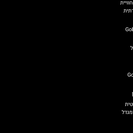
וויית
תית
Gobust
ל
Gob
טית
מגדל