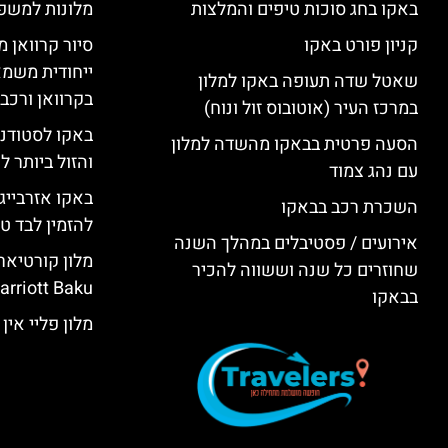
באקו בחג סוכות טיפים והמלצות
מלונות למשפ
קניון פורט באקו
סיור קרוואן מ
ייחודית משמא
שאטל שדה תעופה באקו למלון
בקרוואן ורכב
במרכז העיר (אוטובוס זול ונוח)
באקו לסטודנ
הסעה פרטית בבאקו מהשדה למלון
והזול ביותר 
עם נהג צמוד
באקו אזרבייג
השכרת רכב בבאקו
להזמין לבד טי
אירועים / פסטיבלים במהלך השנה
שחוזרים כל שנה וששווה להכיר
rriott Baku)
בבאקו
מלון פליי אין באקו (KU