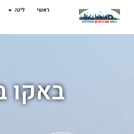
ראשי
לינה
באקו ב