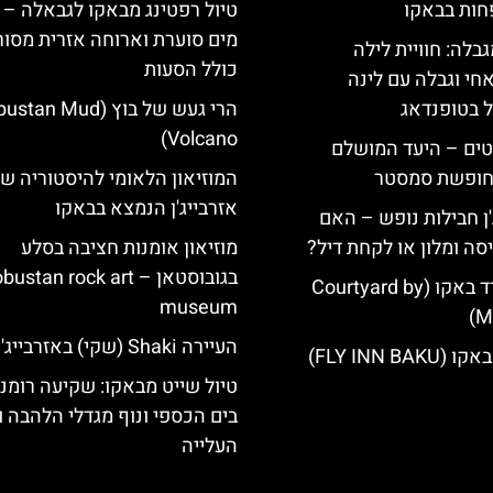
חות בבאקו
טיול רפטינג מבאקו לגבאלה – ח
מים סוערת וארוחה אזרית מסור
גבלה: חוויית לילה
כולל הסעות
חי וגבלה עם לינה
ל בטופנדאג
הרי געש של בוץ (an Mud
Volcano)
טים – היעד המושלם
לחופשת סמסטר
המוזיאון הלאומי להיסטוריה ש
אזרבייג'ן הנמצא בבאקו
'ן חבילות נופש – האם
סה ומלון או לקחת דיל?
מוזיאון אומנות חציבה בסלע
בגובוסטאן – ustan rock art
מלון קורטיארד באקו (Courtyard by
museum
Ma
העיירה Shaki (שקי) באזרבייג'ן
FLY INN BA)
טיול שייט מבאקו: שקיעה רומנ
בים הכספי ונוף מגדלי הלהבה ו
העלייה