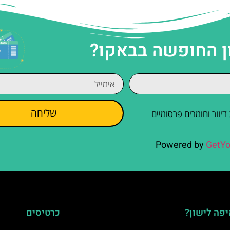
ן החופשה בבאקו?
שליחה
וור וחומרים פרסומיים
Powered by
GetYo
פה לישון?
כרטיסים