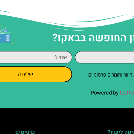
ן החופשה בבאקו?
שליחה
וור וחומרים פרסומיים
Powered by
GetYo
פה לישון?
כרטיסים