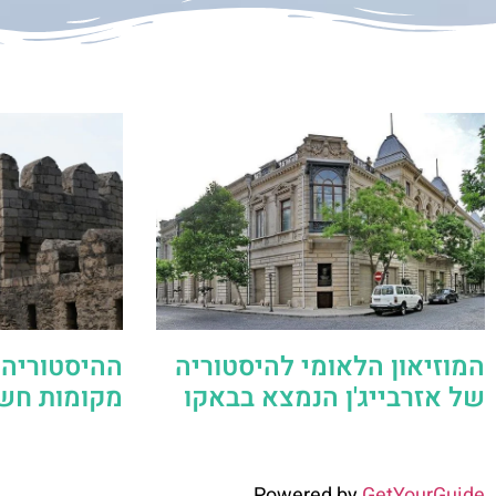
המוזיאון הלאומי להיסטוריה
ההיסטוריה 
של אזרבייג'ן הנמצא בבאקו
מקומות חשו
Powered by
GetYourGuide