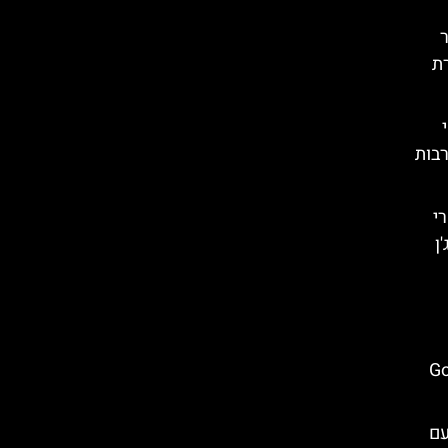
ר
ת
רבות
י
ן
Gob
בהר חיזי (Khizi) עם