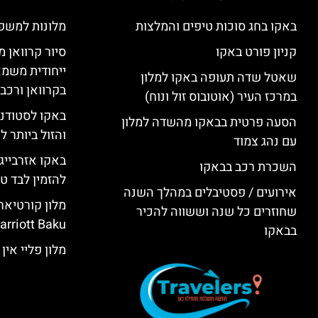
באקו בחג סוכות טיפים והמלצות
מלונות למשפ
קניון פורט באקו
סיור קרוואן מ
ייחודית משמא
שאטל שדה תעופה באקו למלון
בקרוואן ורכב
במרכז העיר (אוטובוס זול ונוח)
באקו לסטודנ
הסעה פרטית בבאקו מהשדה למלון
והזול ביותר 
עם נהג צמוד
באקו אזרבייג
השכרת רכב בבאקו
להזמין לבד טי
אירועים / פסטיבלים במהלך השנה
שחוזרים כל שנה וששווה להכיר
rriott Baku)
בבאקו
מלון פליי אין באקו (KU