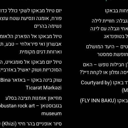
חות בבאקו
יום טיול מבאקו לשקי כולל כדו
פורח, אומגה ונסיעת שטח עוצר
גבלה: חוויית לילה
נשימה בהרים
חי וגבלה עם לינה
ל בטופנדאג
טיול מבאקו אל הפארק הלאומי
אבשרון ואי פיראלחי – טבע, ת
טים – היעד המושלם
וארוחת דגים מקומית
לחופשת סמסטר
טיול יום מבאקו אל סומגאיט, הר
'ן חבילות נופש – האם
הסוכריות ושוק יאשיל באזרבייג'
סה ומלון או לקחת דיל?
שוק בינה באקו – באזאר Binə
מלון קורטיארד באקו (Courtyard by
Ticarət Mərkəzi
Ma
מוזיאון אומנות חציבה בסלע
FLY INN BA)
בגובוסטאן – ustan rock art
museum
סיור אופניים 