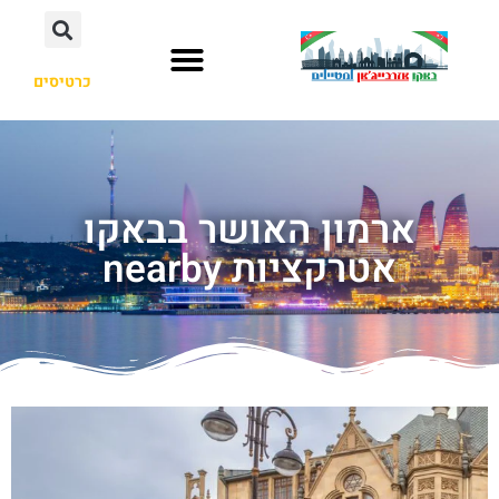
כרטיסים
ארמון האושר בבאקו
אטרקציות nearby