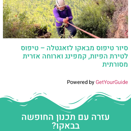
סיור טיפוס מבאקו לזאגטלה – טיפוס
לטירת הפיות, קמפינג וארוחה אזרית
מסורתית
Powered by
GetYourGuide
עזרה עם תכנון החופשה
בבאקו?