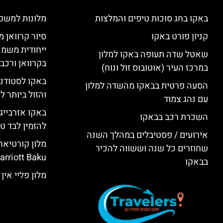
באקו בחג סוכות טיפים והמלצות
מלונות למשפ
קניון פורט באקו
סיור קרוואן מ
ייחודית משמא
שאטל שדה תעופה באקו למלון
בקרוואן ורכב
במרכז העיר (אוטובוס זול ונוח)
באקו לסטודנ
הסעה פרטית בבאקו מהשדה למלון
והזול ביותר 
עם נהג צמוד
באקו אזרבייג
השכרת רכב בבאקו
להזמין לבד טי
אירועים / פסטיבלים במהלך השנה
שחוזרים כל שנה וששווה להכיר
rriott Baku)
בבאקו
מלון פליי אין באקו (KU