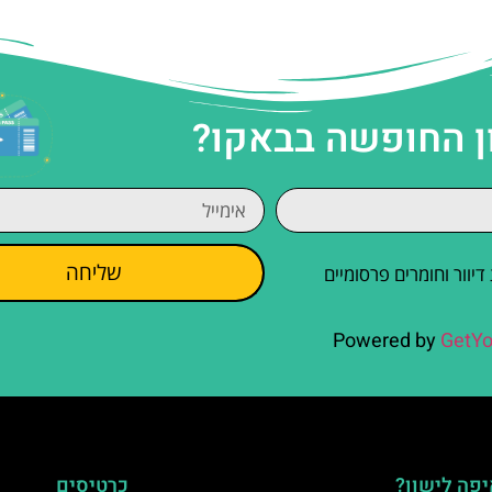
ן החופשה בבאקו?
שליחה
וור וחומרים פרסומיים
Powered by
GetYo
פה לישון?
כרטיסים