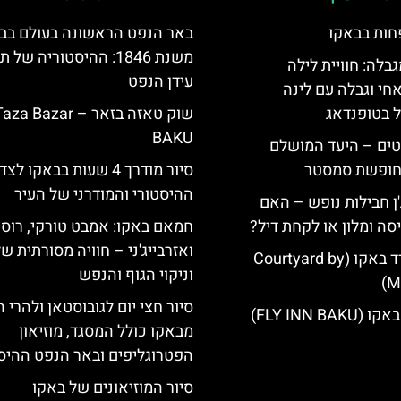
חות בבאקו
באר הנפט הראשונה בעולם בב
משנת 1846: ההיסטוריה של
גבלה: חוויית לילה
עידן הנפט
חי וגבלה עם לינה
ל בטופנדאג
שוק טאזה בזאר – za Bazar
BAKU
טים – היעד המושלם
לחופשת סמסטר
סיור מודרך 4 שעות בבאקו לצד
ההיסטורי והמודרני של העיר
'ן חבילות נופש – האם
סה ומלון או לקחת דיל?
חמאם באקו: אמבט טורקי, רוסי,
ואזרבייג'ני – חוויה מסורתית של
מלון קורטיארד באקו (Courtyard by
וניקוי הגוף והנפש
Ma
סיור חצי יום לגובוסטאן ולהרי ה
FLY INN BA)
מבאקו כולל המסגד, מוזיאון
הפטרוגליפים ובאר הנפט ההיס
סיור המוזיאונים של באקו