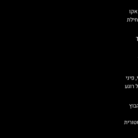
אקו
 תחילת
Ta
 פיני
 רוגע
בוץ
טורית