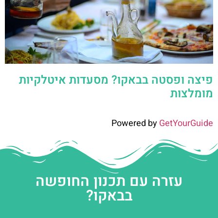
פיצה ופסטה בבאקו? מסעדות איטלקיות
מומלצות
Powered by
GetYourGuide
עזרה עם תכנון החופשה
בבאקו?