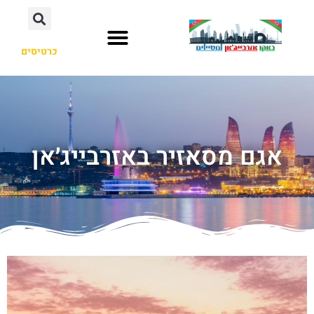
כרטיסים
אגם מסאזיר באזרבייג׳אן