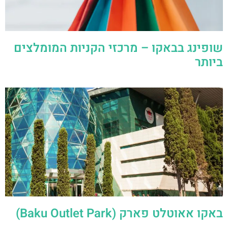
שופינג בבאקו – מרכזי הקניות המומלצים
ביותר
באקו אאוטלט פארק (Baku Outlet Park)