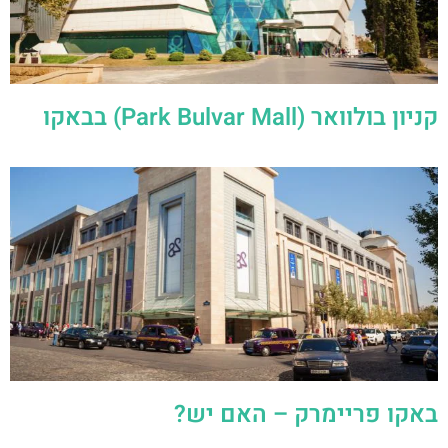
קניון בולוואר (Park Bulvar Mall) בבאקו
באקו פריימרק – האם יש?