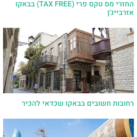
החזרי מס טקס פרי (TAX FREE) בבאקו
אזרבייג'ן
רחובות חשובים בבאקו שכדאי להכיר