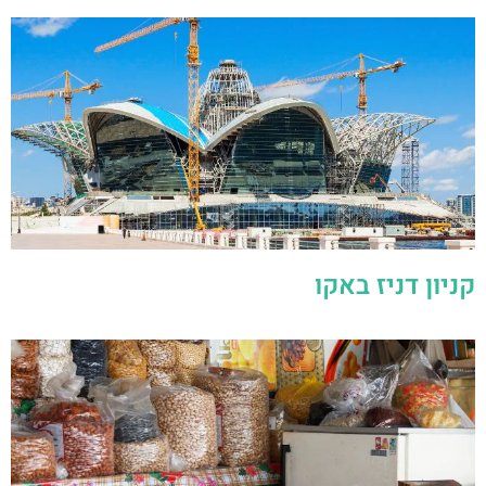
קניון דניז באקו