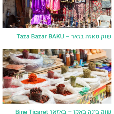
שוק טאזה בזאר – Taza Bazar BAKU
שוק בינה באקו – באזאר Binə Ticarət