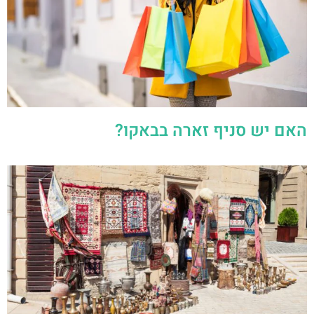
האם יש סניף זארה בבאקו?