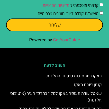
קראתי והסכמתי ל
מדיניות הפרטיות
מאשר/ת קבלת דיוור וחומרים פרסומיים
שליחה
Powered by
GetYourGuide
חשוב לדעת
באקו בחג סוכות טיפים והמלצות
קניון פורט באקו
שאטל שדה תעופה באקו למלון במרכז העיר (אוטובוס
זול ונוח)
הסעה פרטית בבאקו מהשדה למלון עם נהג צמוד