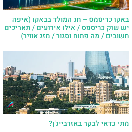
באקו כריסמס – חג המולד בבאקו (איפה
יש שוק כריסמס / אילו אירועים / תאריכים
חשובים / מה פתוח וסגור / מזג אוויר)
מתי כדאי לבקר באזרבייג'ן?