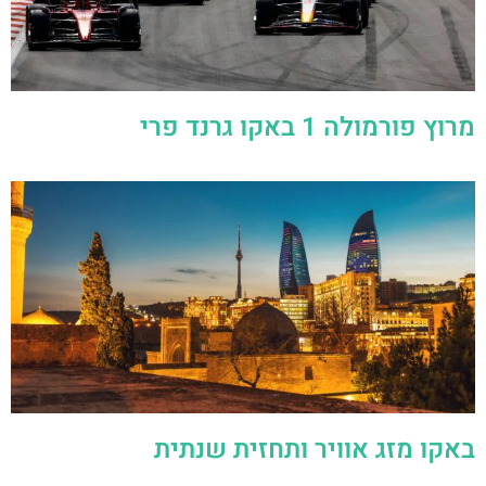
מרוץ פורמולה 1 באקו גרנד פרי
באקו מזג אוויר ותחזית שנתית