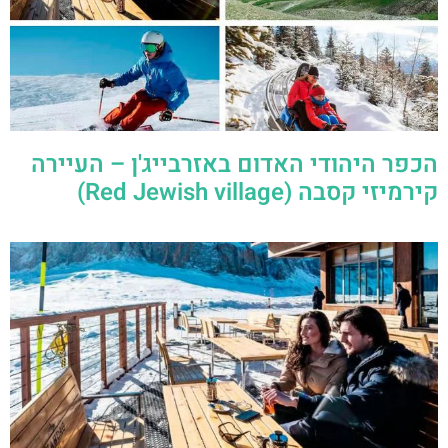
הכפר היהודי האדום באזרבייג'ן – העיירה
קירמיזי קסבה (Red Jewish village)