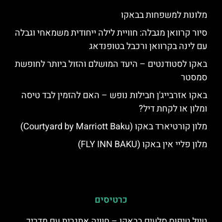
מלונות למשפחות בבאקו
סיור קרוואן מגבלה: חוויית לילה ייחודית משמאחי וגבלה
עם לינה בקרוואן ורכבל בטופנדאג
באקו לסטודנטים – היעד המושלם והזול ביותר לחופשת
סמסטר
באקו אזרבייג'ן חבילות נופש – האם להזמין לבד טיסה
ומלון או לקחת דיל?
מלון קורטיארד באקו (Courtyard by Marriott Baku)
מלון פליי אין באקו (FLY INN BAKU)
כרטיסים
טיול טיפוס סלעים בבאקו – חוויה אתגרית עם מדריך