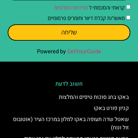
קראתי והסכמתי ל
מדיניות הפרטיות
מאשר/ת קבלת דיוור וחומרים פרסומיים
שליחה
Powered by
GetYourGuide
חשוב לדעת
באקו בחג סוכות טיפים והמלצות
קניון פורט באקו
שאטל שדה תעופה באקו למלון במרכז העיר (אוטובוס
זול ונוח)