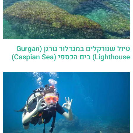
טיול שנורקלים במגדלור גורגן (Gurgan
Lighthouse) בים הכספי (Caspian Sea)